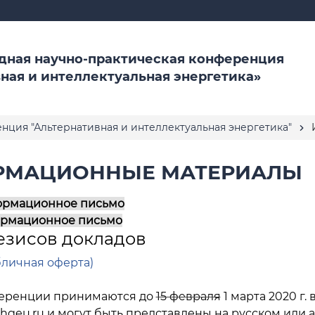
дная научно-практическая конференция
ная и интеллектуальная энергетика»
нция "Альтернативная и интеллектуальная энергетика"
И
РМАЦИОННЫЕ МАТЕРИАЛЫ
ормационное письмо
ормационное письмо
езисов докладов
бличная оферта)
ференции принимаются до
15 февраля
1 марта 2020 г.
hgeu.ru
и могут быть представлены на русском или а