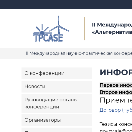
II Междунаро
«Альтернатив
II Международная научно-практическая конфере
ИНФО
О конференции
Первое инф
Новости
Второе инф
Прием т
Руководящие органы
конференции
Договор (пу
Организаторы
Тезисы кон
почту
aie@cc