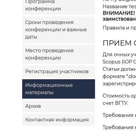
Программа
Название те
конференции
ВНИМАНИЕ! В
заимствован
Сроки проведения
Правила и п
конференции и важные
даты
ПРИЕМ 
Место проведения
Для очных у
конференции
Scopus (
IOP C
Статьи должн
Регистрация участников
формате *.doc
зарегистрир
Информационные
материалы
Стоимость од
счет ВГТУ.
Архив
Требования 
Контактная информация
Требования 