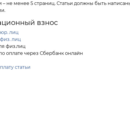
 – не менее 5 страниц. Статьи должны быть написан
и.
ационный взнос
юр. лиц
физ. лиц
ля физ.лиц
по оплате через Сбербанк онлайн
плату статьи