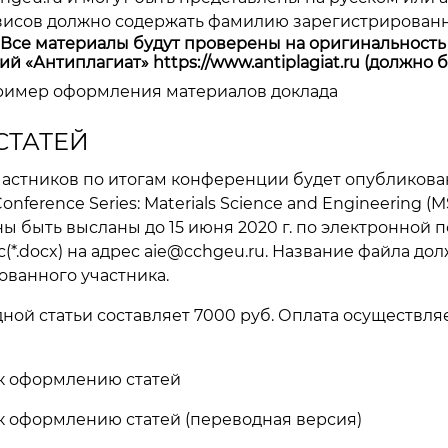
зисов должно содержать фамилию зарегистрированн
се материалы будут проверены на оригинальность 
ий «Антиплагиат»
https://www.antiplagiat.ru
(должно б
ример оформления материалов доклада
СТАТЕЙ
частников по итогам конференции будет опубликова
onference Series: Materials Science and Engineering (M
ы быть высланы до 15 июня 2020 г. по электронной 
(*.docx) на адрес
aie@cchgeu.ru
. Название файла до
ованного участника.
ной статьи составляет 7000 руб. Оплата осуществл
к оформлению статей
к оформлению статей (переводная версия)