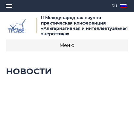
RU
II Международная научно-
практическая конференция
«Альтернативная и интеллектуальная
энергетика»
Меню
О конференции
НОВОСТИ
Новости
Руководящие органы конференции
Организаторы
Программа конференции
Сроки проведения конференции и важные